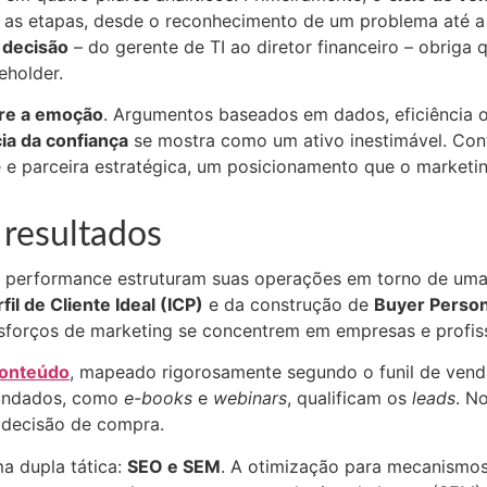
 as etapas, desde o reconhecimento de um problema até a
 decisão
– do gerente de TI ao diretor financeiro – obriga
eholder.
bre a emoção
. Argumentos baseados em dados, eficiência 
ia da confiança
se mostra como um ativo inestimável. Co
 parceira estratégica, um posicionamento que o marketing
 resultados
a performance estruturam suas operações em torno de uma b
fil de Cliente Ideal (ICP)
e da construção de
Buyer Perso
forços de marketing se concentrem em empresas e profiss
conteúdo
, mapeado rigorosamente segundo o funil de vend
fundados, como
e-books
e
webinars
, qualificam os
leads
. N
 decisão de compra.
a dupla tática:
SEO e SEM
. A otimização para mecanismos