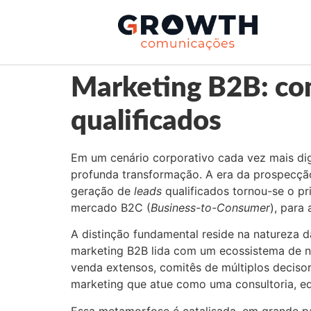
Marketing B2B: com
qualificados
Em um cenário corporativo cada vez mais digi
profunda transformação. A era da prospecç
geração de
leads
qualificados tornou-se o pr
mercado B2C (
Business-to-Consumer
), para
A distinção fundamental reside na natureza d
marketing B2B lida com um ecossistema de n
venda extensos, comitês de múltiplos decisor
marketing que atue como uma consultoria, ed
Essa metamorfose é catalisada, em grande pa