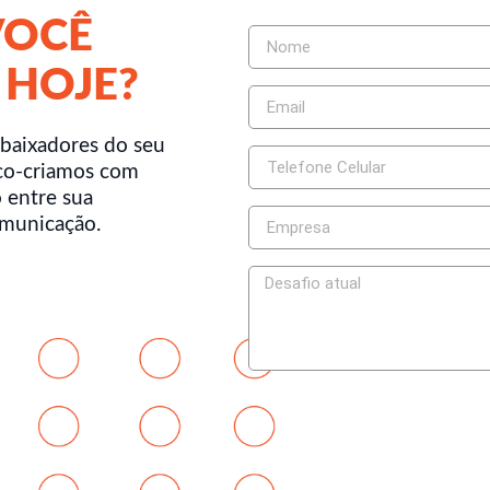
VOCÊ
 HOJE?
baixadores do seu
co-criamos com
 entre sua
omunicação.