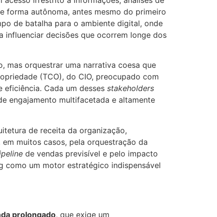
a de forma autônoma, antes mesmo do primeiro
o de batalha para o ambiente digital, onde
a influenciar decisões que ocorrem longe dos
o, mas orquestrar uma narrativa coesa que
Propriedade (TCO), do CIO, preocupado com
e eficiência. Cada um desses
stakeholders
de engajamento multifacetada e altamente
itetura de receita da organização,
, em muitos casos, pela orquestração da
ipeline
de vendas previsível e pelo impacto
ing como um motor estratégico indispensável
nda prolongado
, que exige um