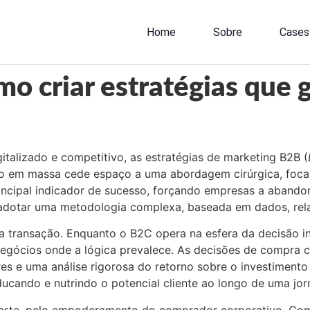
Home
Sobre
Cases
o criar estratégias que 
talizado e competitivo, as estratégias de marketing B2B (
ão em massa cede espaço a uma abordagem cirúrgica, foca
incipal indicador de sucesso, forçando empresas a abandon
 adotar uma metodologia complexa, baseada em dados, rel
a transação. Enquanto o B2C opera na esfera da decisão in
egócios onde a lógica prevalece. As decisões de compra c
es e uma análise rigorosa do retorno sobre o investimento
ucando e nutrindo o potencial cliente ao longo de uma jo
rte, pelo empoderamento do comprador corporativo. Com a