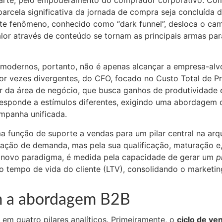
parcela significativa da jornada de compra seja concluíd
e fenômeno, conhecido como “dark funnel”, desloca o camp
lor através de conteúdo se tornam as principais armas par
g modernos, portanto, não é apenas alcançar a empresa-alv
por vezes divergentes, do CFO, focado no Custo Total de 
r da área de negócio, que busca ganhos de produtividade 
responde a estímulos diferentes, exigindo uma abordagem 
mpanha unificada.
 função de suporte a vendas para um pilar central na arqu
ação de demanda, mas pela sua qualificação, maturação e
se novo paradigma, é medida pela capacidade de gerar um
p
 do tempo de vida do cliente (LTV), consolidando o market
em a abordagem B2B
m quatro pilares analíticos. Primeiramente, o
ciclo de ve