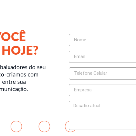
VOCÊ
 HOJE?
baixadores do seu
co-criamos com
 entre sua
omunicação.