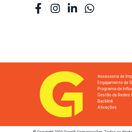
Assessoria de Im
Engajamento de S
Programa de Influ
Gestão de Redes 
Backlink
Ativações
© Copyright 2023 Growth Comunicações. Todos os direit