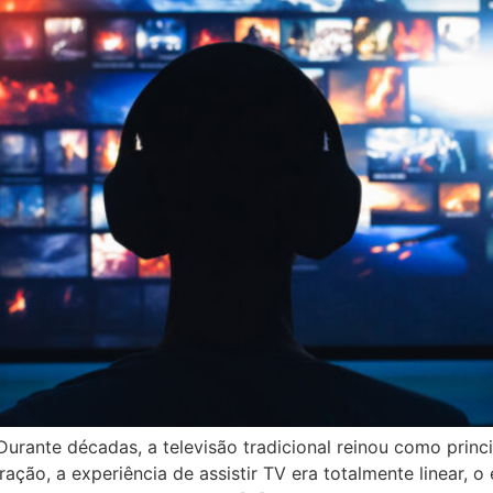
urante décadas, a televisão tradicional reinou como princ
ação, a experiência de assistir TV era totalmente linear, 