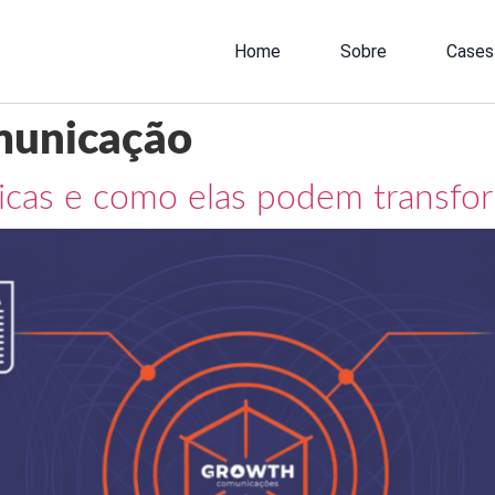
Home
Sobre
Cases
municação
icas e como elas podem transfo