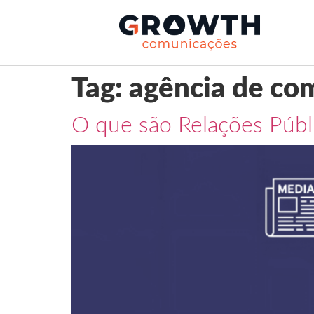
Tag:
agência de co
O que são Relações Públ